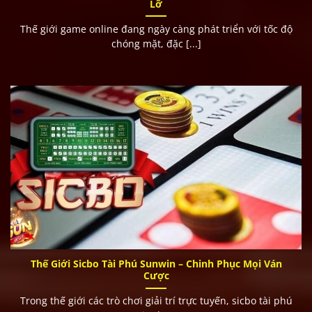
Lỡ
Thế giới game online đang ngày càng phát triển với tốc độ
chóng mặt, đặc [...]
Thế Giới Sicbo Tài Phú Sunwin – Chinh Phục Mọi Ván
Cược
Trong thế giới các trò chơi giải trí trực tuyến, sicbo tài phú