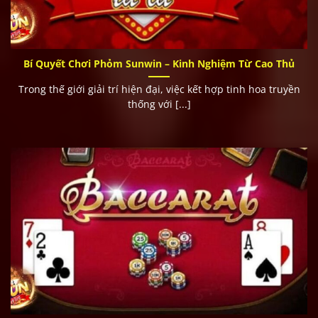
Nhiệm vụ hàng ngày
Bí Quyết Chơi Phỏm Sunwin – Kinh Nghiệm Từ Cao Thủ
Mỗi ngày đều có thử thách
Hoàn thành là nhận quà, tích xu đổi quà khủng
Trong thế giới giải trí hiện đại, việc kết hợp tinh hoa truyền
thống với [...]
Gửi tin nhắn về Telegram
Nhận thông báo bảo trì, khuyến mãi
Không bỏ lỡ sự kiện nào dù chỉ 1 phút
Sự kiện khuyến mãi Sunwin cập nhật liên tục
Từ vòng quay may mắn đến nạp hoàn tiền
Thông báo hiển thị qua hòm thư cá nhân
Cá nhân hóa người dùng
Nhắc chơi khi có game hot