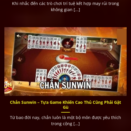
Khi nhắc đến các trò chơi trí tuệ kết hợp may rủi trong
Tải qua cấu hình → Cho phép xác minh
không gian [...]
Đăng ký tài khoản
Mở app → Chọn “Đăng ký”
Nhập thông tin (username, mật khẩu)
Xác nhận → Hoàn tất đăng ký
Chắn Sunwin – Tựa Game Khiến Cao Thủ Cũng Phải Gật
Gù
Từ bao đời nay, chắn luôn là một bộ môn được yêu thích
trong cộng [...]