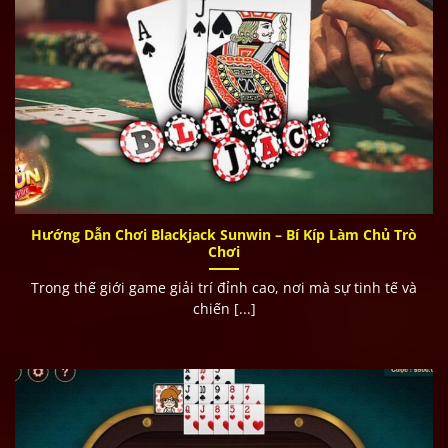
Một Vài Câu Hỏi Thường Gặp Khi Chơi Game
Tại Nhà Cái
Link Sunwin nào là chính thức?
Truy cập ngay:
https://sunwin88.ch/
để đảm bảo an toàn, tránh lừa đảo.
Có thể rút tiền 24/7 không?
Được! Hệ thống xử lý nạp – rút tự động, hoạt động 24/7
Hướng Dẫn Chơi Blackjack Sunwin – Bí Kíp Làm Chủ Trò
Chơi
kể cả lễ Tết.
Trong thế giới game giải trí đỉnh cao, nơi mà sự tinh tế và
Có chơi được trên máy tính không?
chiến [...]
Có! Nhà cái
Tài Xỉu Sunwin
hỗ trợ chơi trực tiếp trên
mọi trình duyệt như Chrome, Cốc Cốc, Edge…
Nhà cái Sun win có ứng dụng trên CH Play không?
Không. Do là game đổi thưởng, bạn chỉ có thể tải file