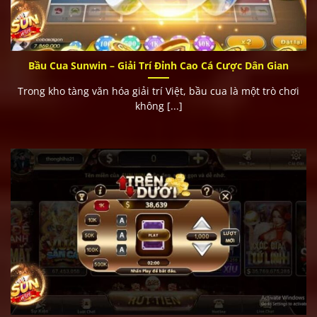
Bầu Cua Sunwin – Giải Trí Đỉnh Cao Cá Cược Dân Gian
Trong kho tàng văn hóa giải trí Việt, bầu cua là một trò chơi
không [...]