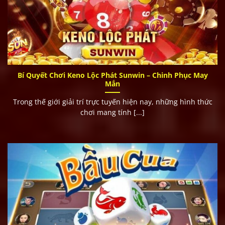
Bí Quyết Chơi Keno Lộc Phát Sunwin – Chinh Phục May
Mắn
Trong thế giới giải trí trực tuyến hiện nay, những hình thức
chơi mang tính [...]