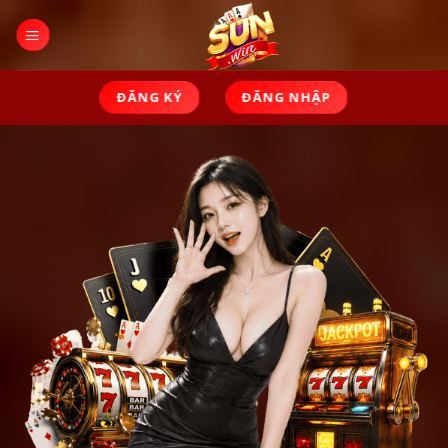
Chuyển
đến
nội
dung
ĐĂNG KÝ
ĐĂNG NHẬP