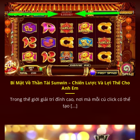
Bí Mật Về Thần Tài Sunwin – Chiến Lược Và Lợi Thế Cho
Anh Em
Trong thế giới giải trí đỉnh cao, nơi mà mỗi cú click có thể
tạo [...]