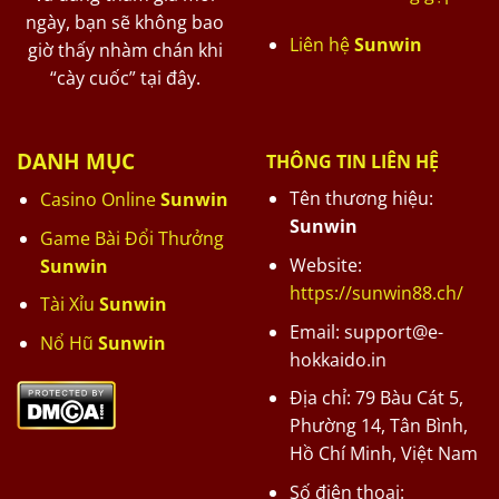
ngày, bạn sẽ không bao
Liên hệ
Sunwin
giờ thấy nhàm chán khi
“cày cuốc” tại đây.
DANH MỤC
THÔNG TIN LIÊN HỆ
Tên thương hiệu:
Casino Online
Sunwin
Sunwin
Game Bài Đổi Thưởng
Website:
Sunwin
https://sunwin88.ch/
Tài Xỉu
Sunwin
Email:
support@e-
Nổ Hũ
Sunwin
hokkaido.in
Địa chỉ: 79 Bàu Cát 5,
Phường 14, Tân Bình,
Hồ Chí Minh, Việt Nam
Số điện thoại: