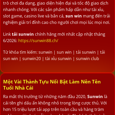
trò chơi đa dạng, giao diện hiện đại và tốc độ giao dịch
nhanh chóng. Với các sản phẩm hấp dẫn như tài xỉu,
slot game, casino live và bắn cá,
sun win
mang đến trải
nghiệm giải trí đỉnh cao cho người chơi mọi lúc mọi nơi.
Link
tải sunwin
chính hãng mới nhất cập nhật tháng
6/2026:
https://sunwin88.ch/
Từ khóa tìm kiếm: sunwin | sun win | tải sunwin | tải
sun win | sunwin20 | tài xỉu sunwin | sunwin club
Một Vài Thành Tựu Nổi Bật Làm Nên Tên
Tuổi Nhà Cái
Ra mắt thị trường từ những năm đầu 2020,
Sunwin
là
cái tên ghi dấu ấn không nhỏ trong lòng cược thủ. Với
hơn 15 triệu lượt tải app trên toàn cầu và hàng trăm