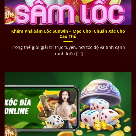
Khám Phá Sâm Lốc Sunwin – Mẹo Chơi Chuẩn Xác Cho
Cao Thủ
Trong thế giới giải trí trực tuyến, nơi tốc độ và tính cạnh
tranh luôn [...]